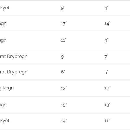
kyet
9°
4°
egn
17°
14°
egn
11°
9°
at Drypregn
9°
7°
at Drypregn
6°
5°
ig Regn
13°
10°
egn
15°
13°
kyet
14°
11°