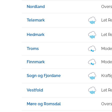
Nordland
Overs
Telemark
Let R
Hedmark
Let R
Troms
Moder
Finnmark
Moder
Sogn og Fjordane
Kraft
Vestfold
Let R
Møre og Romsdal
Overs