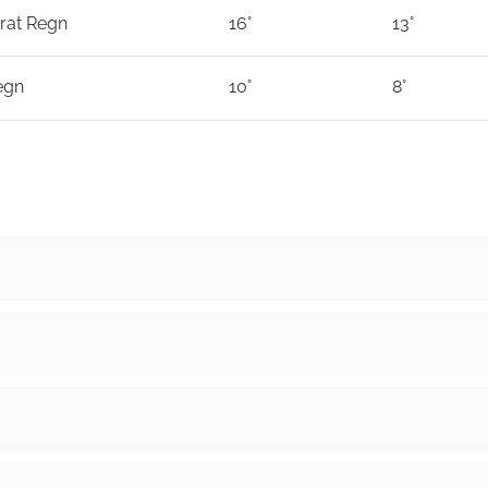
rat Regn
16°
13°
egn
10°
8°