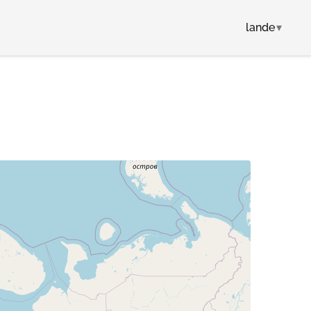
lande
▾