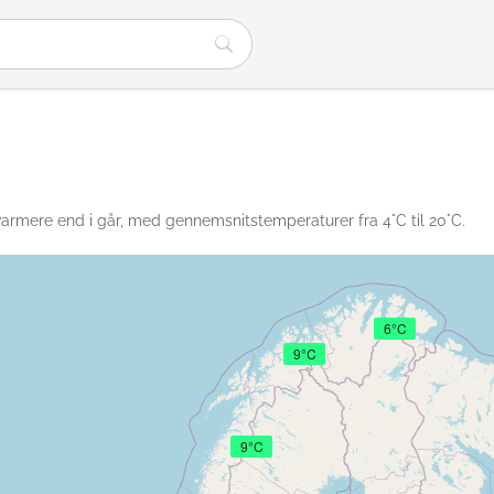
e varmere end i går, med gennemsnitstemperaturer fra 4°C til 20°C.
6°C
9°C
9°C