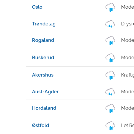
Oslo
Mode
Trøndelag
Drysr
Rogaland
Mode
Buskerud
Mode
Akershus
Kraft
Aust-Agder
Moder
Hordaland
Mode
Østfold
Let R