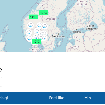
13°C
14°C
17°C
e
dsigt
Feel like
Min