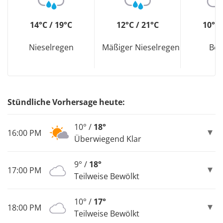
14°C / 19°C
12°C / 21°C
10°C 
Nieselregen
Mäßiger Nieselregen
Bew
Stündliche Vorhersage heute:
10° /
18°
16:00 PM
Überwiegend Klar
9° /
18°
17:00 PM
Teilweise Bewölkt
10° /
17°
18:00 PM
Teilweise Bewölkt