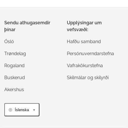
Sendu athugasemdir
Upplýsingar um
þínar
vefsvæði:
Ósló
Hafðu samband
Trøndelag
Persónuverndarstefna
Rogaland
Vafrakökurstefna
Buskerud
Skilmálar og skilyrði
Akershus
Íslenska