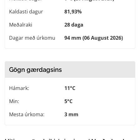
Kaldasti dagur
81,93%
Meðalraki
28 daga
Dagar með úrkomu
94 mm (06 August 2026)
Gögn gærdagsins
Hámark:
11°C
Min:
5°C
Mesta úrkoma:
3 mm