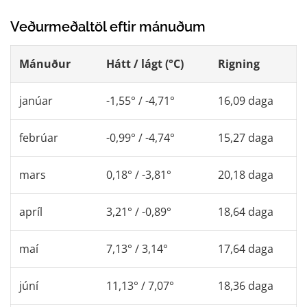
Veðurmeðaltöl eftir mánuðum
Mánuður
Hátt / lágt (°C)
Rigning
janúar
-1,55° / -4,71°
16,09 daga
febrúar
-0,99° / -4,74°
15,27 daga
mars
0,18° / -3,81°
20,18 daga
apríl
3,21° / -0,89°
18,64 daga
maí
7,13° / 3,14°
17,64 daga
júní
11,13° / 7,07°
18,36 daga