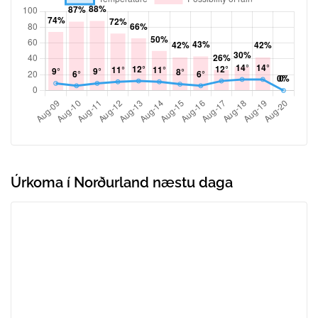
Úrkoma í Norðurland næstu daga