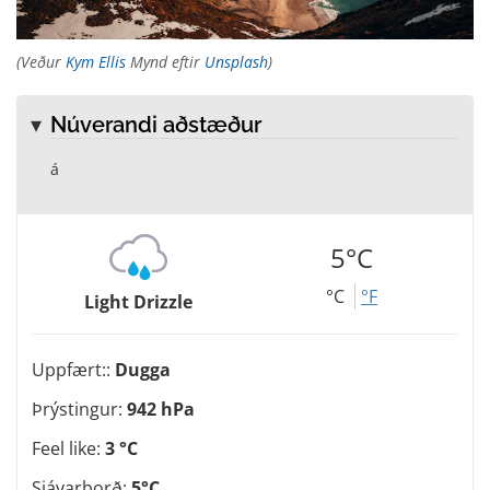
(Veður
Kym Ellis
Mynd eftir
Unsplash
)
Núverandi aðstæður
á
5°C
°C
°F
Light Drizzle
Uppfært::
Dugga
Þrýstingur:
942 hPa
Feel like:
3 °C
Sjávarborð:
5°C