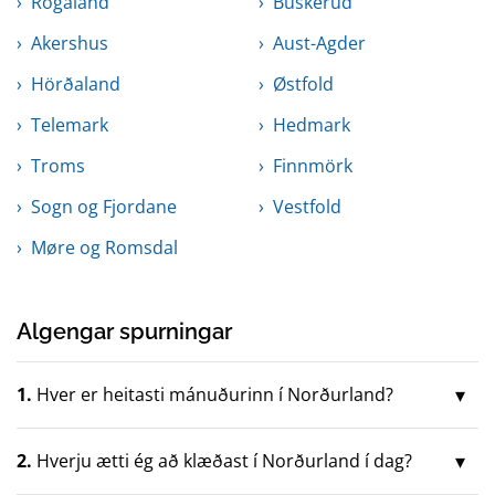
Rogaland
Buskerud
Akershus
Aust-Agder
Hörðaland
Østfold
Telemark
Hedmark
Troms
Finnmörk
Sogn og Fjordane
Vestfold
Møre og Romsdal
Algengar spurningar
1.
Hver er heitasti mánuðurinn í Norðurland?
2.
Hverju ætti ég að klæðast í Norðurland í dag?