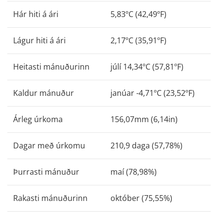
Hár hiti á ári
5,83ºC (42,49ºF)
Lágur hiti á ári
2,17ºC (35,91ºF)
Heitasti mánuðurinn
júlí 14,34ºC (57,81ºF)
Kaldur mánuður
janúar -4,71ºC (23,52ºF)
Árleg úrkoma
156,07mm (6,14in)
Dagar með úrkomu
210,9 daga (57,78%)
Þurrasti mánuður
maí (78,98%)
Rakasti mánuðurinn
október (75,55%)