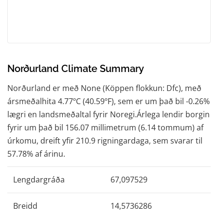
Norðurland Climate Summary
Norðurland er með None (Köppen flokkun: Dfc), með
ársmeðalhita 4.77ºC (40.59ºF), sem er um það bil -0.26%
lægri en landsmeðaltal fyrir Noregi.Árlega lendir borgin
fyrir um það bil 156.07 millimetrum (6.14 tommum) af
úrkomu, dreift yfir 210.9 rigningardaga, sem svarar til
57.78% af árinu.
Lengdargráða
67,097529
Breidd
14,5736286