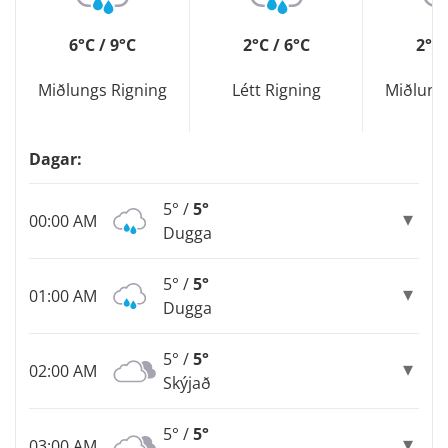
6°C / 9°C
2°C / 6°C
2°C 
Miðlungs Rigning
Létt Rigning
Miðlung
Dagar:
5° /
5°
00:00 AM
Dugga
5° /
5°
01:00 AM
Dugga
5° /
5°
02:00 AM
Skýjað
5° /
5°
03:00 AM