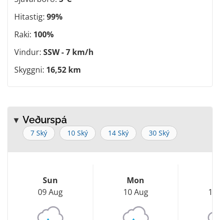
Hitastig:
99%
Raki:
100%
Vindur:
SSW - 7 km/h
Skyggni:
16,52 km
Veðurspá
7 Ský
10 Ský
14 Ský
30 Ský
Sun
Mon
T
09 Aug
10 Aug
11