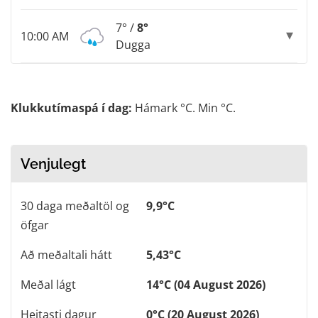
7° /
8°
10:00 AM
Dugga
Klukkutímaspá í dag:
Hámark °C. Min °C.
Venjulegt
30 daga meðaltöl og
9,9°C
öfgar
Að meðaltali hátt
5,43°C
Meðal lágt
14°C (04 August 2026)
Heitasti dagur
0°C (20 August 2026)