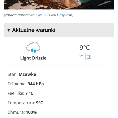
(Zdjęcie autorstwa
Kym Ellis
NA
Unsplash
)
Aktualne warunki
9°C
°C
°F
Light Drizzle
Stan:
Mżawka
Ciśnienie:
944 hPa
Feel like:
7 °C
Temperatura:
9°C
Chmura:
100%