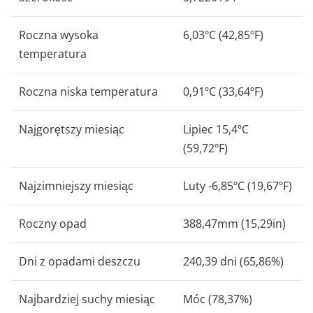
Roczna wysoka
6,03ºC (42,85ºF)
temperatura
Roczna niska temperatura
0,91ºC (33,64ºF)
Najgorętszy miesiąc
Lipiec 15,4ºC
(59,72ºF)
Najzimniejszy miesiąc
Luty -6,85ºC (19,67ºF)
Roczny opad
388,47mm (15,29in)
Dni z opadami deszczu
240,39 dni (65,86%)
Najbardziej suchy miesiąc
Móc (78,37%)