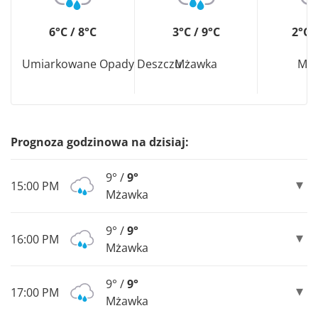
6°C / 8°C
3°C / 9°C
2°C 
Umiarkowane Opady Deszczu
Mżawka
Mż
Prognoza godzinowa na dzisiaj:
9° /
9°
15:00 PM
Mżawka
9° /
9°
16:00 PM
Mżawka
9° /
9°
17:00 PM
Mżawka