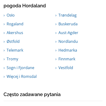
pogoda Hordaland
Osło
Trøndelag
Rogaland
Buskeruda
Akershus
Aust-Agder
Østfold
Nordlandu
Telemark
Hedmarka
Tromy
Finnmark
Sogn i Fjordane
Vestfold
Więcej i Romsdal
Często zadawane pytania