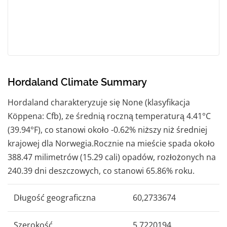
Hordaland Climate Summary
Hordaland charakteryzuje się None (klasyfikacja
Köppena: Cfb), ze średnią roczną temperaturą 4.41°C
(39.94°F), co stanowi około -0.62% niższy niż średniej
krajowej dla Norwegia.Rocznie na mieście spada około
388.47 milimetrów (15.29 cali) opadów, rozłożonych na
240.39 dni deszczowych, co stanowi 65.86% roku.
Długość geograficzna
60,2733674
Szerokość
5,7220194