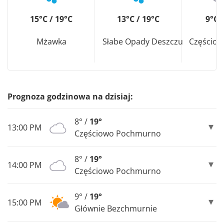
15°C / 19°C
13°C / 19°C
9°C 
Mżawka
Słabe Opady Deszczu
Częścio
Prognoza godzinowa na dzisiaj:
8° /
19°
13:00 PM
Częściowo Pochmurno
8° /
19°
14:00 PM
Częściowo Pochmurno
9° /
19°
15:00 PM
Głównie Bezchmurnie