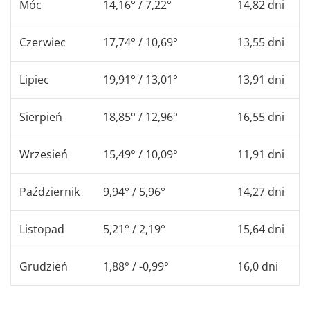
Móc
14,16° / 7,22°
14,82 dni
Czerwiec
17,74° / 10,69°
13,55 dni
Lipiec
19,91° / 13,01°
13,91 dni
Sierpień
18,85° / 12,96°
16,55 dni
Wrzesień
15,49° / 10,09°
11,91 dni
Październik
9,94° / 5,96°
14,27 dni
Listopad
5,21° / 2,19°
15,64 dni
Grudzień
1,88° / -0,99°
16,0 dni