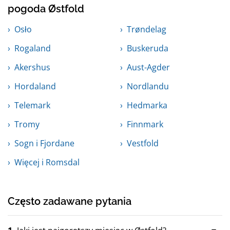
pogoda Østfold
Osło
Trøndelag
Rogaland
Buskeruda
Akershus
Aust-Agder
Hordaland
Nordlandu
Telemark
Hedmarka
Tromy
Finnmark
Sogn i Fjordane
Vestfold
Więcej i Romsdal
Często zadawane pytania