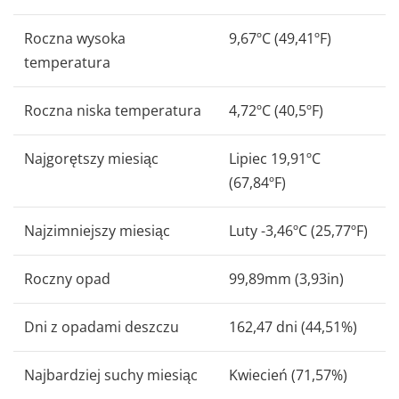
Roczna wysoka
9,67ºC (49,41ºF)
temperatura
Roczna niska temperatura
4,72ºC (40,5ºF)
Najgorętszy miesiąc
Lipiec 19,91ºC
(67,84ºF)
Najzimniejszy miesiąc
Luty -3,46ºC (25,77ºF)
Roczny opad
99,89mm (3,93in)
Dni z opadami deszczu
162,47 dni (44,51%)
Najbardziej suchy miesiąc
Kwiecień (71,57%)