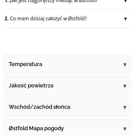
1.
Jaki jest najgorętszy miesiąc w Østfold?
2.
Co mam dzisiaj założyć w Østfold?
Temperatura
Jakość powietrza
Wschód/zachód słońca
Østfold Mapa pogody