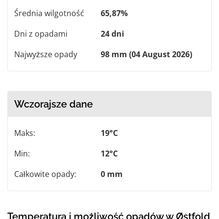
Średnia wilgotność
65,87%
Dni z opadami
24 dni
Najwyższe opady
98 mm (04 August 2026)
Wczorajsze dane
Maks:
19°C
Min:
12°C
Całkowite opady:
0 mm
Temperatura i możliwość opadów w Østfold